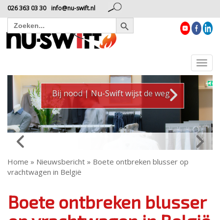
026 363 03 30
info@nu-swift.nl
Zoekknop
Zoek
naar:
T
o
g
Bij nood | Nu-Swift wijst de weg
g
l
e
n
a
Home
»
Nieuwsbericht
»
Boete ontbreken blusser op
v
vrachtwagen in België
i
g
Boete ontbreken blusser
a
t